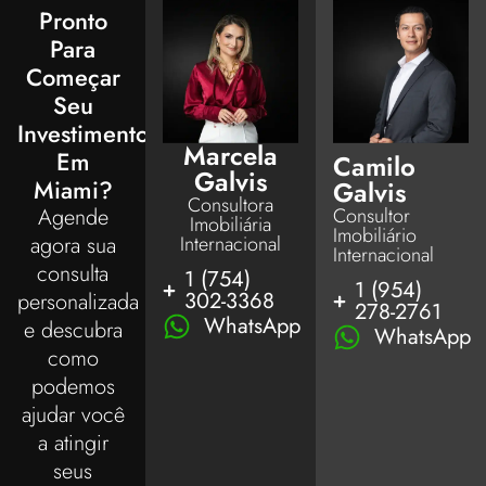
Pronto
Para
Começar
Seu
Investimento
Marcela
Em
Camilo
Galvis
Miami?
Galvis
Consultora
Consultor
Agende
Imobiliária
Imobiliário
Internacional
agora sua
Internacional
consulta
1 (754)
1 (954)
302-3368
personalizada
278-2761
WhatsApp
e descubra
WhatsApp
como
podemos
ajudar você
a atingir
seus