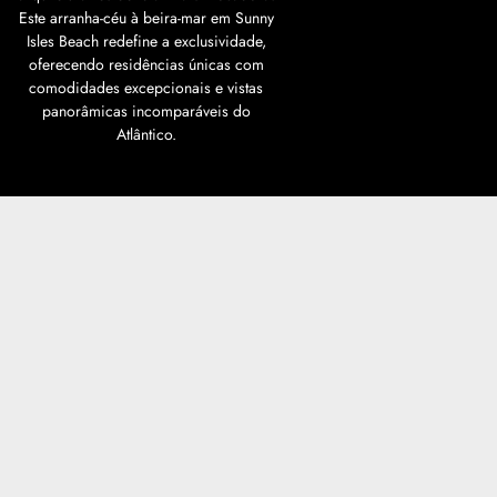
Este arranha-céu à beira-mar em Sunny
Isles Beach redefine a exclusividade,
oferecendo residências únicas com
comodidades excepcionais e vistas
panorâmicas incomparáveis ​​do
Atlântico.