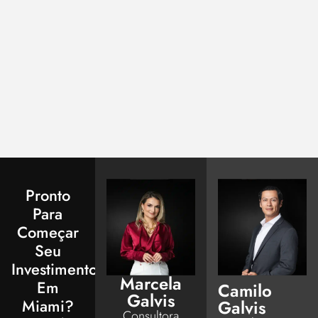
Pronto
Para
Começar
Seu
Investimento
Marcela
Em
Camilo
Galvis
Miami?
Galvis
Consultora