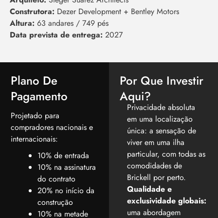
Construtora
:
Dezer Development + Bentley Motors
Altura:
63 andares / 749 pés
Data prevista de entrega:
2027
Plano De
Por Que Investir
Pagamento
Aqui?
Privacidade absoluta
Projetado para
em uma localização
compradores nacionais e
única: a sensação de
internacionais:
viver em uma ilha
particular, com todas as
10% de entrada
comodidades de
10% na assinatura
Brickell por perto.
do contrato
Qualidade e
20% no início da
exclusividade globais:
construção
uma abordagem
10% na metade