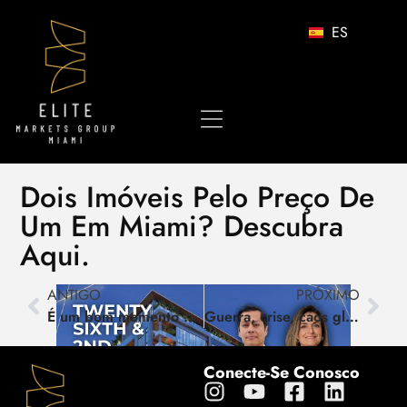
ES
Dois Imóveis Pelo Preço De
Um Em Miami? Descubra
Aqui.
ANTIGO
PRÓXIMO
É um bom momento para investir em Miami? | Relatório Trimestral 2025 – Tendências e Análise Completa
Guerra, crise, caos global… refúgio ou oportunidade? É o que pensam aqueles que constroem fortunas…
Conecte-Se Conosco