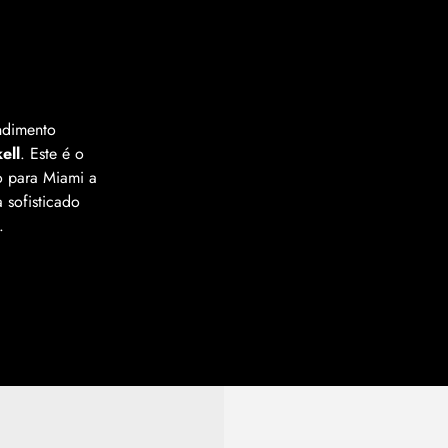
ndimento
ell
. Este é o
do para Miami a
a sofisticado
.